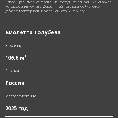
мягкое и равномерное освещение, подходящее для разных сценариев
использования комнаты. Деревянный пол с текстурой «елочка»
добавляет текстурности и завершенности интерьеру.
Виолетта Голубева
Заказчик
106,6 м²
Площадь
Россия
Местоположение
2025 год