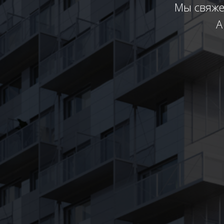
Мы свяжем
А