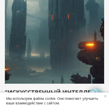
"ИСКУССТВЕННЫЙ ИНТЕЛЛЕКТ"
Мы используем файлы cookie. Они помогают улучшить
Онлайн-курс по Stable Diffusion в
Покупайте "Долями"
ваше взаимодействие с сайтом.
архитектурной визуализации