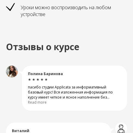
Уроки можно воспроизводить на любом
устройстве
Отзывы о курсе
Полина Баринова
★ ★ ★ ★ ★
пасибо студии Applicata за информативный
базовый курс! Вся изложенная информация по
курсу имеет четкое и ясное наполнение без
«воды», так же прилагаются материалы, сцены.
Read more
Планирую пройти курс barnhouse.
Виталий