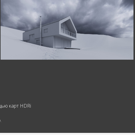
щью карт HDRi
.