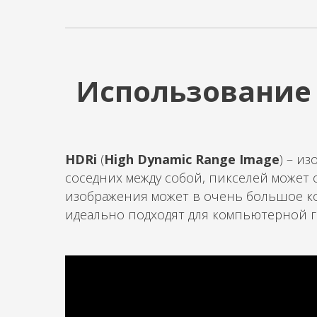
Использование 
HDRi
(
High Dynamic Range Image
) – и
соседних между собой, пикселей может
изображения может в очень большое ко
идеально подходят для компьютерной гр