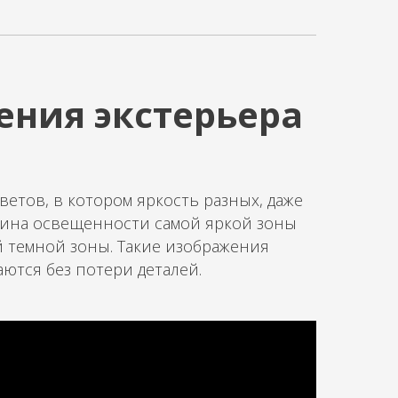
ения экстерьера
етов, в котором яркость разных, даже
ичина освещенности самой яркой зоны
 темной зоны. Такие изображения
ются без потери деталей.