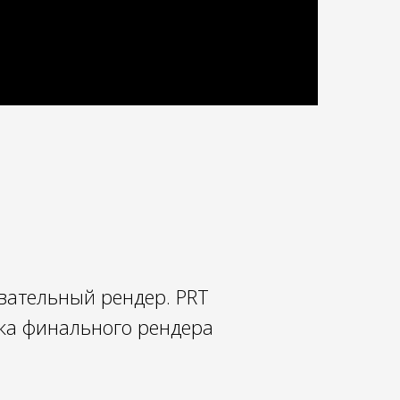
овательный рендер. PRT
йка финального рендера