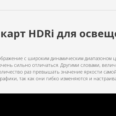
карт HDRi для освещ
зображение с широким динамическим диапазоном цв
 очень сильно отличаться. Другими словами, вел
личество раз превышать значение яркости самой
афики, так как они гибко изменяются и настраива