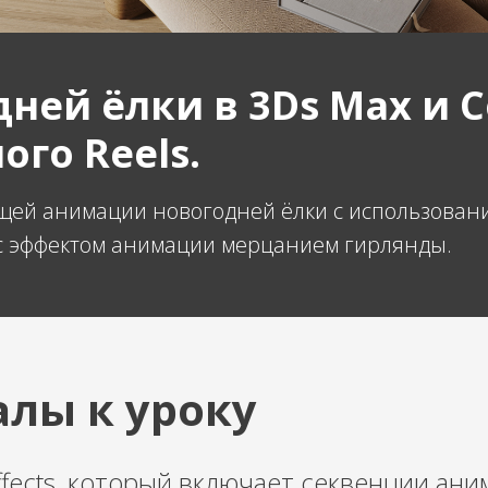
ей ёлки в 3Ds Max и C
го Reels.
й анимации новогодней ёлки с использованием 
 с эффектом анимации мерцанием гирлянды.
лы к уроку
ffects, который включает секвенции ани