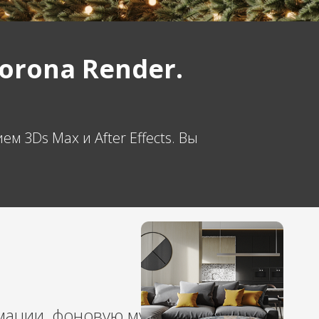
orona Render.
3Ds Max и After Effects. Вы
мации, фоновую музыку,