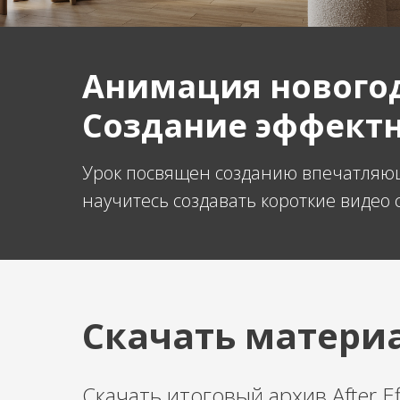
Анимация новогодн
Создание эффектно
Урок посвящен созданию впечатляюще
научитесь создавать короткие видео
Скачать материа
Скачать итоговый архив After E