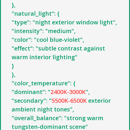
},
"natural_light": {
"type": "night exterior window light",
"intensity": "medium",
"color": "cool blue-violet",
"effect": "subtle contrast against
warm interior lighting"
}
},
"color_temperature": {
"dominant": "
2400K-3000K
",
"secondary": "
5500K-6500K
exterior
ambient night tones",
"overall_balance": "strong warm
tungsten-dominant scene"