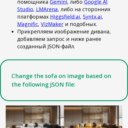
помощника
Gemini
, либо
Google AI
Studio
,
LMArena
, либо на сторонних
платформах
Higgsfield.ai
,
Syntx.ai
,
Magnific
,
VizMaker
и подобных.
Прикрепляем изображение дивана,
добавляем запрос и ниже ранее
созданный JSON-файл.
Change the sofa on image based on
the following JSON file: