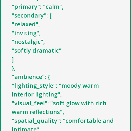
"primary": "calm",
"secondary": [
"relaxed",
"inviting",
"nostalgic",
"softly dramatic"
]
},
"ambience": {
"lighting_style": "moody warm
interior lighting",
"visual_feel": "soft glow with rich
warm reflections",
"spatial_quality": "comfortable and
intimate",